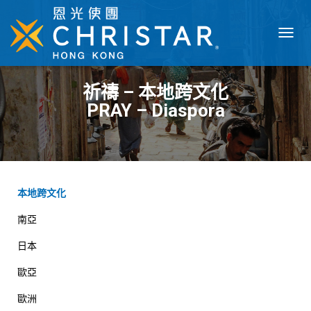
T
O
G
G
祈禱 – 本地跨文化
L
PRAY – Diaspora
E
N
A
V
I
G
A
本地跨文化
T
I
南亞
O
N
日本
歐亞
歐洲