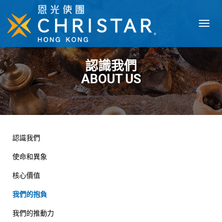
T
O
G
G
認識我們
L
ABOUT US
E
N
A
V
I
G
A
認識我們
T
I
使命和異象
O
N
核心價值
我們的抱負
我們的推動力