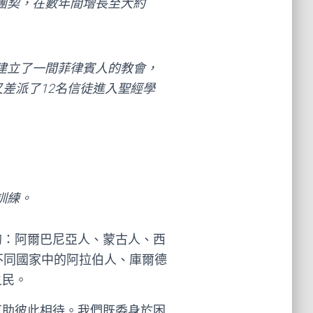
團契，在數年間增長至大約
建立了一間菲律賓人的教會，
又差派了12名信徒進入聖經學
訓練。
的：阿爾巴尼亞人、蒙古人、西
不同國家中的阿拉伯人、庫爾德
之民。
幫助彼此相待。我們既委身於困