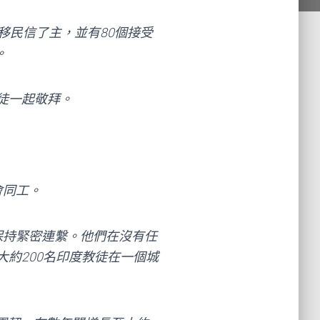
移民信了主，並有80個接受
。
徒一起敬拜。
。
會同工。
保持緊密連繫。他們在沒有任
大約200名印度教徒在一個城