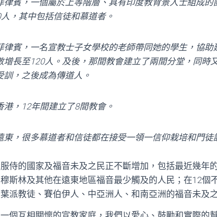
菲律賓，一個屬於上等階層、具有印度教背景人士組成的
00人，其中包括信徒和慕道者。
菲律賓，一名宣教士子女學校的老師帶同她的學生，協助
數增長至120人。及後，那間教會建立了兩間分堂，同時
受訓，之後成為傳道人。
香港，12年間建立了8間教會。
遠東，很多慕道者和信徒都在接受一領一信仰栽培和門徒
所服侍的國家及福音未及之民正不斷增加，包括最近幾年
穆斯林及其他在遠東地區福音最少觸及的人民；在12個
什葉派教徒、賽伯伊人、中亞洲人、和南亞洲的福音未及
是一個互相關懷的宣教家庭，我們以愛心、鼓勵和實際的